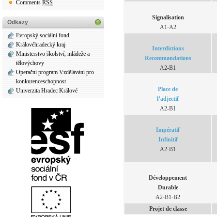
Comments
RSS
Signalisation
Odkazy
A1-A2
Evropský sociální fond
Královéhradecký kraj
Interdictions
Ministerstvo školství, mládeže a
Recommandations
tělovýchovy
A2-B1
Operační program Vzdělávání pro
konkurenceschopnost
Place de
Univerzita Hradec Králové
l’adjectif
A2-B1
Impératif
Infinitif
A2-B1
Développement
Durable
A2-B1-B2
Projet de classe