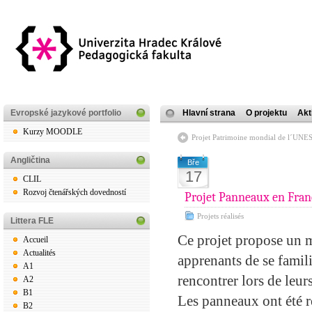
Evropské jazykové portfolio
Hlavní strana
O projektu
Akt
Kurzy MOODLE
Projet Patrimoine mondial de l´UN
Angličtina
Bře
17
CLIL
Rozvoj čtenářských dovedností
Projet Panneaux en Fra
Projets réalisés
Littera FLE
Ce projet propose un m
Accueil
Actualités
apprenants de se famili
A1
rencontrer lors de leu
A2
B1
Les panneaux ont été re
B2