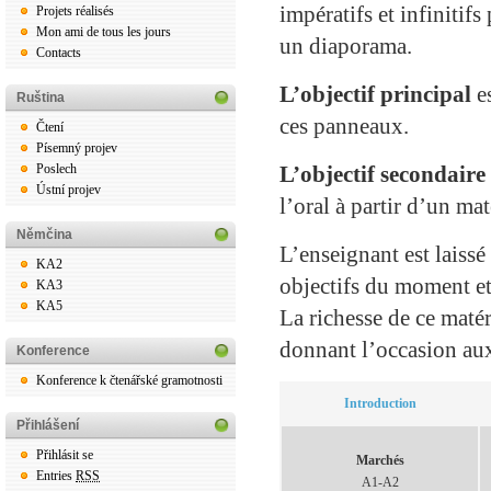
impératifs et infinitif
Projets réalisés
Mon ami de tous les jours
un diaporama.
Contacts
L’objectif principal
es
Ruština
ces panneaux.
Čtení
Písemný projev
Poslech
L’objectif secondaire
Ústní projev
l’oral à partir d’un mat
Němčina
L’enseignant est laiss
KA2
objectifs du moment et
KA3
KA5
La richesse de ce matéri
donnant l’occasion aux 
Konference
Konference k čtenářské gramotnosti
Introduction
Přihlášení
Přihlásit se
Marchés
Entries
RSS
A1-A2