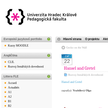
Evropské jazykové portfolio
Hlavní strana
O projektu
Akt
Kurzy MOODLE
Gecko on the Wall
Angličtina
Zář
22
CLIL
Rozvoj čtenářských dovedností
Hansel and Gretel
Rozvoj čtenářských dovedností
Littera FLE
Hansel and Gretel
Accueil
Actualités
zapsal(a):
Vraštilová Olga
A1
A2
B1
B2