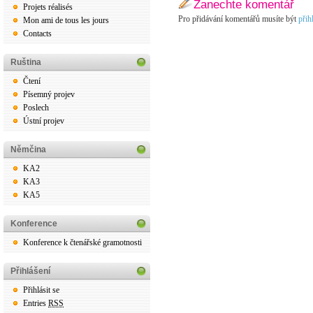
Zanechte komentář
Projets réalisés
Pro přidávání komentářů musíte být
přih
Mon ami de tous les jours
Contacts
Ruština
Čtení
Písemný projev
Poslech
Ústní projev
Němčina
KA2
KA3
KA5
Konference
Konference k čtenářské gramotnosti
Přihlášení
Přihlásit se
Entries
RSS