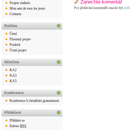
Zanechte komentář
Projets réalisés
Pro přidávání komentářů musíte být
přih
Mon ami de tous les jours
Contacts
Ruština
Čtení
Písemný projev
Poslech
Ústní projev
Němčina
KA2
KA3
KA5
Konference
Konference k čtenářské gramotnosti
Přihlášení
Přihlásit se
Entries
RSS