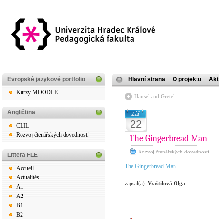
Evropské jazykové portfolio
Hlavní strana
O projektu
Akt
Kurzy MOODLE
Hansel and Gretel
Angličtina
Zář
22
CLIL
Rozvoj čtenářských dovedností
The Gingerbread Man
Rozvoj čtenářských dovedností
Littera FLE
The Gingerbread Man
Accueil
Actualités
zapsal(a):
Vraštilová Olga
A1
A2
B1
B2